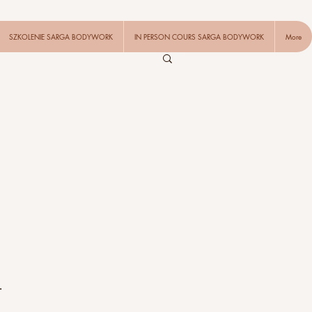
SZKOLENIE SARGA BODYWORK
IN PERSON COURS SARGA BODYWORK
More
.