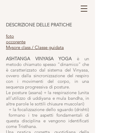
DESCRIZIONE DELLE PRATICHE
foto
occorente
Mysore class / Classe guidata
ASHTANGA VINYASA YOGA
è un
metodo chiamato spesso “dinamico” che
è caratterizzato dal sistema del Vinyasa,
ovvero dalla sincronizzazione del respiro
con i movimenti del corpo, in una
sequenza progressiva di posture.
Le posture (asana) + la respirazione (unita
all’utilizzo di uddiyana e mula bandha, in
altre parole le sottili chiusure muscolari)
+ la focalizzazione dello sguardo (drishti)
formano i tre aspetti fondamentali di
questa disciplina e vengono identificati
come Tristhana.
Una pratica corretta, quotidiana della