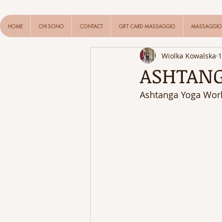
HOME
CHI SONO
CONTACT
GIFT CARD MASSAGGIO
MASSAGGIO 
Wiolka Kowalska
1
ASHTANG
Ashtanga Yoga Wor