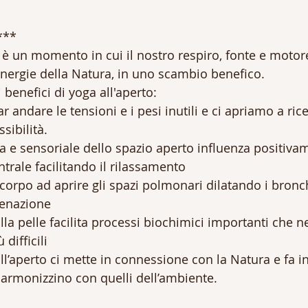
***
o è un momento in cui il nostro respiro, fonte e motor
'energie della Natura, in uno scambio benefico.
 benefici di yoga all'aperto:
r andare le tensioni e i pesi inutili e ci apriamo a ric
sibilità.
va e sensoriale dello spazio aperto influenza positivam
trale facilitando il rilassamento
il corpo ad aprire gli spazi polmonari dilatando i bronc
genazione
alla pelle facilita processi biochimici importanti che n
difficili
all’aperto ci mette in connessione con la Natura e fa 
o armonizzino con quelli dell’ambiente.