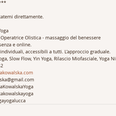
***
ttatemi direttamente. 
Yoga
 Operatrice Olistica - massaggio del benessere
senza e online.
individuali, accessibili a tutti. L’approccio graduale.
ga, Slow Flow, Yin Yoga, Rilascio Miofasciale, Yoga N
42
takowalska.com
alska@gmail.com
taKowalskaYoga
takowalskayoga
gayogalucca 