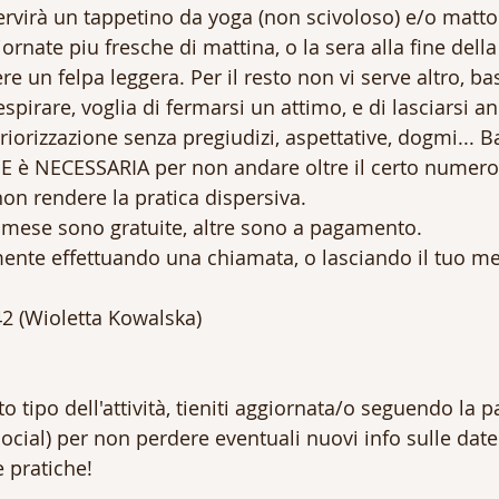
servirà un tappetino da yoga (non scivoloso) e/o matto
giornate piu fresche di mattina, o la sera alla fine della 
re un felpa leggera. Per il resto non vi serve altro, b
espirare, voglia di fermarsi un attimo, e di lasciarsi a
riorizzazione senza pregiudizi, aspettative, dogmi... B
è NECESSARIA per non andare oltre il certo numero 
non rendere la pratica dispersiva.
 mese sono gratuite, altre sono a pagamento. 
ente effettuando una chiamata, o lasciando il tuo m
2 (Wioletta Kowalska)
to tipo dell'attività, tieniti aggiornata/o seguendo la p
social) per non perdere eventuali nuovi info sulle date
e pratiche!