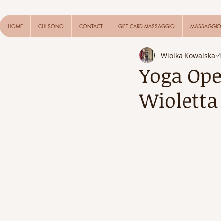
HOME
CHI SONO
CONTACT
GIFT CARD MASSAGGIO
MASSAGGIO 
Wiolka Kowalska
4
Yoga Ope
Wioletta