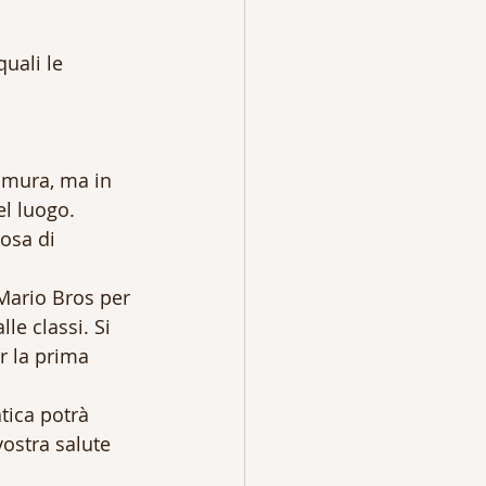
quali le 
 mura, ma in 
el luogo.
osa di 
 Mario Bros per 
le classi. Si 
r la prima 
tica potrà 
vostra salute 