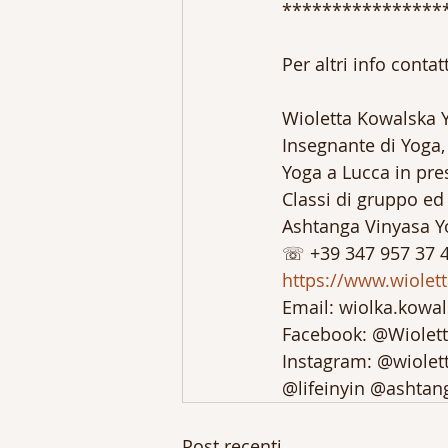
****************
Per altri info conta
Wioletta Kowalska 
Insegnante di Yoga,
Yoga a Lucca in pre
Classi di gruppo ed 
Ashtanga Vinyasa Yo
☏ +39 347 957 37 
https://www.wiolet
Email: wiolka.kow
Facebook: @Wiolet
Instagram: @wiolet
@lifeinyin @ashtan
Post recenti