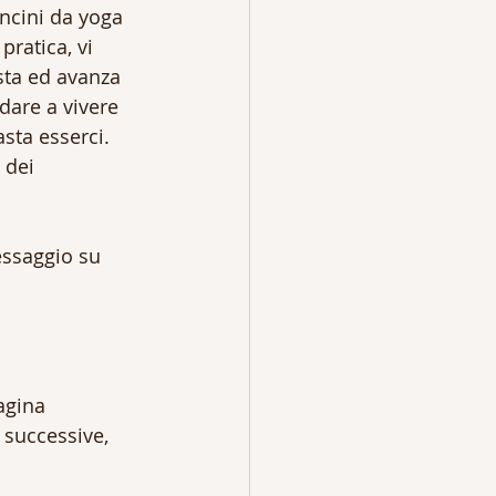
ncini da yoga 
pratica, vi 
asta ed avanza 
ndare a vivere 
asta esserci.
dei 
essaggio su 
agina 
 successive, 