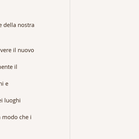
e della nostra 
evere il nuovo 
ente il 
hi e 
ei luoghi 
in modo che i 