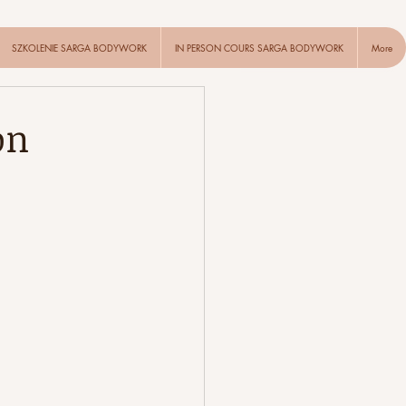
SZKOLENIE SARGA BODYWORK
IN PERSON COURS SARGA BODYWORK
More
on