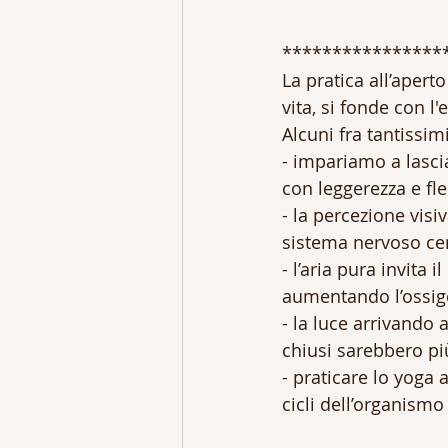
****************
La pratica all’apert
vita, si fonde con l
Alcuni fra tantissimi
- impariamo a lascia
con leggerezza e fles
- la percezione visi
sistema nervoso cen
- l’aria pura invita 
aumentando l’ossi
- la luce arrivando 
chiusi sarebbero più 
- praticare lo yoga 
cicli dell’organism