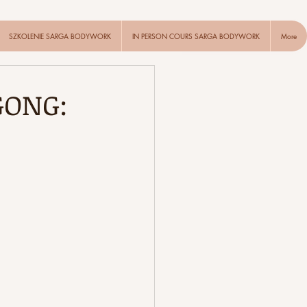
SZKOLENIE SARGA BODYWORK
IN PERSON COURS SARGA BODYWORK
More
GONG: