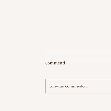
Commenti
Scrivi un commento...
YIN YOGA - Fall Yin / Yin
Autunno