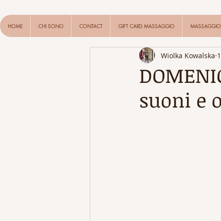
HOME
CHI SONO
CONTACT
GIFT CARD MASSAGGIO
MASSAGGIO 
Wiolka Kowalska
1
DOMENIC
suoni e 