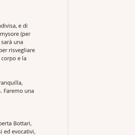
ivisa, e di 
e mysore (per 
a sarà una 
er risvegliare 
l corpo e la 
anquilla, 
za. Faremo una 
rta Bottari, 
 ed evocativi, 