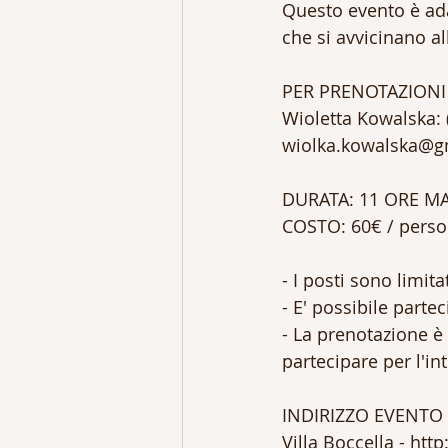
Questo evento è ada
che si avvicinano al
PER PRENOTAZIONI
Wioletta Kowalska: 
wiolka.kowalska@g
DURATA: 11 ORE M
COSTO: 60€ / pers
- I posti sono limit
- E' possibile parte
- La prenotazione è
partecipare per l'in
INDIRIZZO EVENTO
Villa Boccella - htt