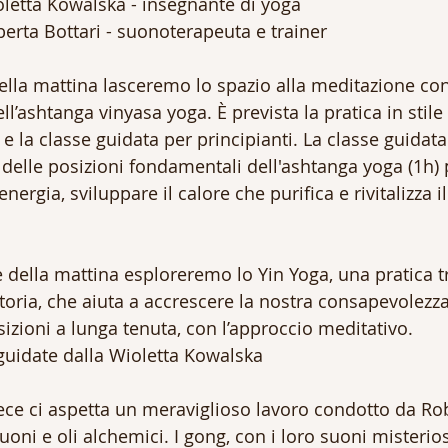
letta Kowalska - insegnante di yoga
berta Bottari - suonoterapeuta e trainer
ella mattina lasceremo lo spazio alla meditazione cond
ell’ashtanga vinyasa yoga. È prevista la pratica in stil
) e la classe guidata per principianti. La classe guidat
elle posizioni fondamentali dell'ashtanga yoga (1h) p
energia, sviluppare il calore che purifica e rivitalizza i
 della mattina esploreremo lo Yin Yoga, una pratica tr
atoria, che aiuta a accrescere la nostra consapevolez
izioni a lunga tenuta, con l’approccio meditativo.
guidate dalla Wioletta Kowalska
ce ci aspetta un meraviglioso lavoro condotto da Robe
i e oli alchemici. I gong, con i loro suoni misteriosi