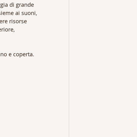
rgia di grande 
sieme ai suoni, 
ere risorse 
riore, 
ino e coperta.