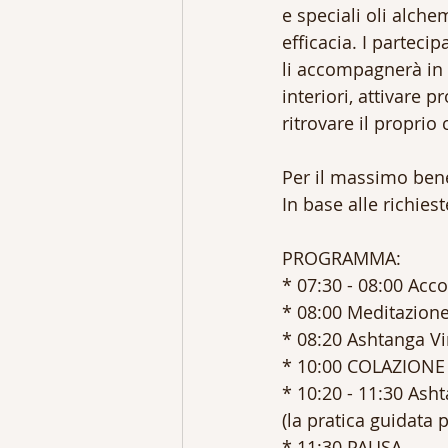
e speciali oli alche
efficacia. I partec
li accompagnerà in 
interiori, attivare p
ritrovare il proprio 
Per il massimo bene
In base alle richie
PROGRAMMA:
* 07:30 - 08:00 Acc
* 08:00 Meditazione
* 08:20 Ashtanga V
* 10:00 COLAZIONE
* 10:20 - 11:30 Ash
(la pratica guidata p
* 11:30 PAUSA